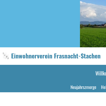
Einwohnerverein Frasnacht-Stachen
Will
Neujahrszmorge
He