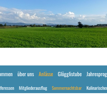
kommen
über uns
Anlässe
Glögglistube
Jahrespro
lferessen
Mitgliederausflug
Sommernachtsbar
Kulinarische