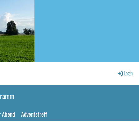
Login
gramm
r Abend
Adventstreff