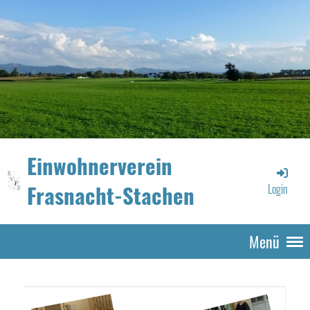
Einwohnerverein
Frasnacht-Stachen
Login
Menü